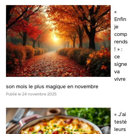
«
Enfin
je
comp
rends
! » :
ce
signe
va
vivre
son mois le plus magique en novembre
24 novembre 2025
« J’ai
testé
leurs