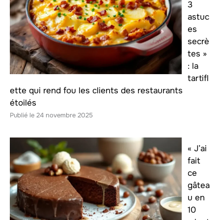
3
astuc
es
secrè
tes »
: la
tartifl
ette qui rend fou les clients des restaurants
étoilés
24 novembre 2025
« J’ai
fait
ce
gâtea
u en
10