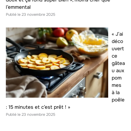
l’emmental
23 novembre 2025
« J’ai
déco
uvert
ce
gâtea
u aux
pom
mes
à la
poêle
: 15 minutes et c’est prêt ! »
23 novembre 2025